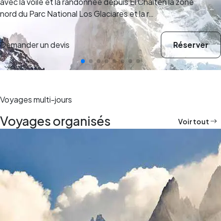
avec la voile et la randonnée depuis El Chaltén la zone
nord du Parc National Los Glaciares et la r…
Demander un devis
Réserver
Voyages multi-jours
Voyages organisés
Voir tout
5,0
(5)