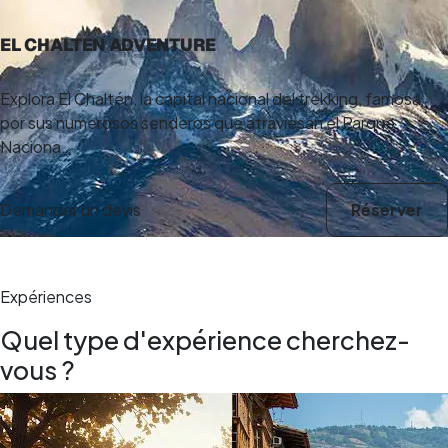
9 h
EL CHALTEN ADVENTURE
Explora El Chaltén, la capital nacional del trekking, famosa
por sus numerosos senderos que atraviesan el Parque
Naciona…
Demander un devis
Réserver
Expériences
Quel type d'expérience cherchez-
vous ?